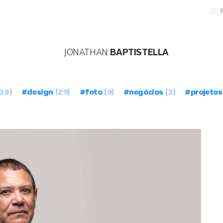
JONATHAN
BAPTISTELLA
38)
#design
(29)
#foto
(9)
#negócios
(3)
#projetos