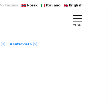
Português
Norsk
Italiano
English
MENU
(3)
#entrevista
(5)