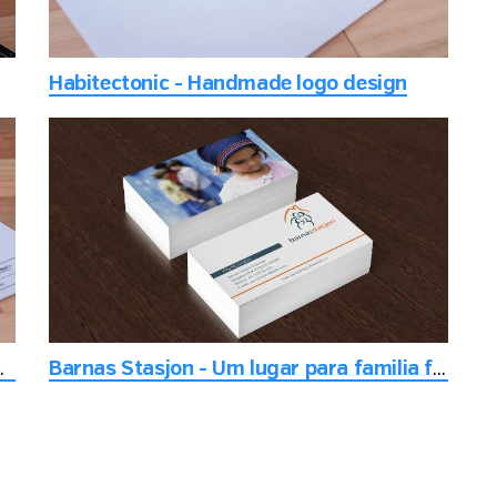
Habitectonic - Handmade logo design
ndo o meio ambiente
Barnas Stasjon - Um lugar para familia ficar alegre