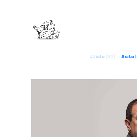
#tudo
(82)
#site
(