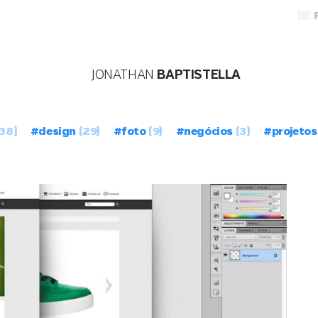
JONATHAN
BAPTISTELLA
38)
#design
(29)
#foto
(9)
#negócios
(3)
#projetos