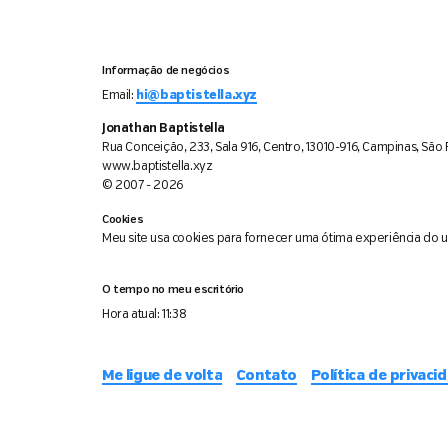
Informação de negócios
Email:
hi@baptistella.xyz
Jonathan Baptistella
Rua Conceição, 233, Sala 916, Centro, 13010-916, Campinas, São P
www.baptistella.xyz
© 2007 - 2026
Cookies
Meu site usa cookies para fornecer uma ótima experiência do usu
O tempo no meu escritório
Hora atual:
11:38
Me ligue de volta
Contato
Política de privaci