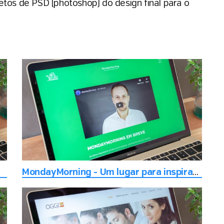
etos de PSD (photoshop) do design final para o
MondayMorning - Um lugar para inspiração, inovação, futuros negócios e oportunidades