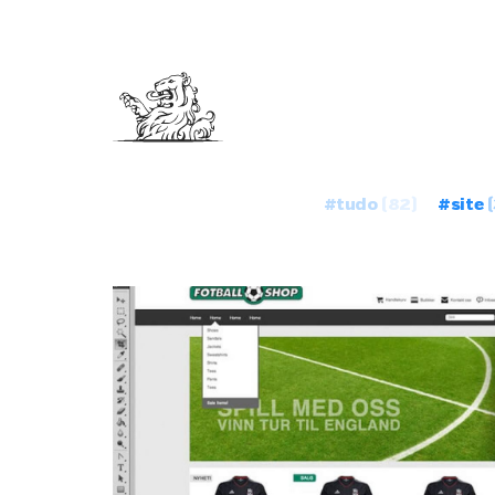
#tudo
(82)
#site
(