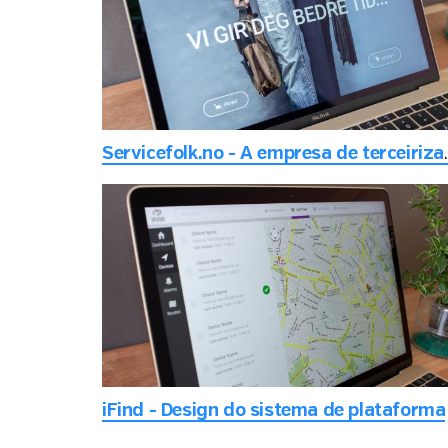
Servicefolk.no - A
iFind - Design do sistema de plataforma