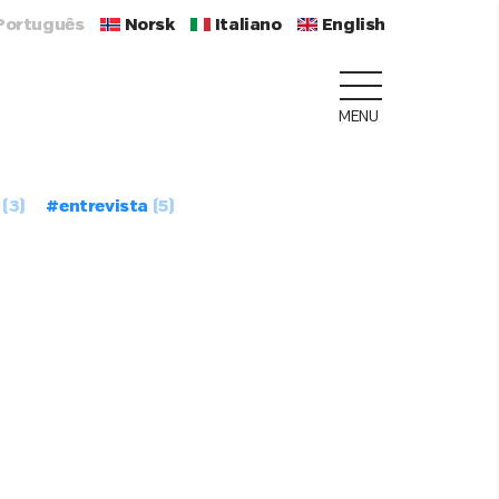
Português
Norsk
Italiano
English
MENU
(3)
#entrevista
(5)