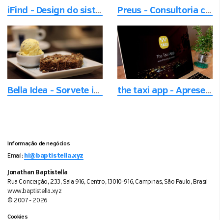
iFind - Design do sistema de plataforma
Preus - Consultoria com foco em entregar a melhor experiência digital
Bella Idea - Sorvete italiano autêntico em Campinas
the taxi app - Apresentação de negócios
Informação de negócios
Email:
hi@baptistella.xyz
Jonathan Baptistella
Rua Conceição, 233, Sala 916, Centro, 13010-916, Campinas, São Paulo, Brasil
www.baptistella.xyz
© 2007 - 2026
Cookies