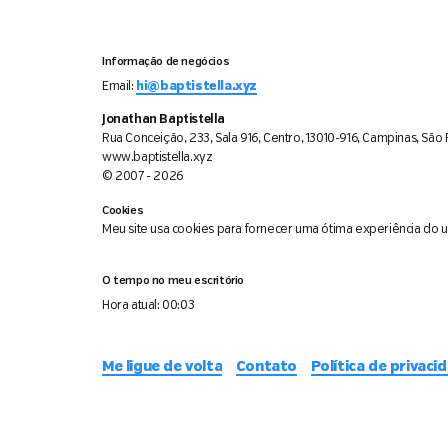
Informação de negócios
Email:
hi@baptistella.xyz
Jonathan Baptistella
Rua Conceição, 233, Sala 916, Centro, 13010-916, Campinas, São P
www.baptistella.xyz
© 2007 - 2026
Cookies
Meu site usa cookies para fornecer uma ótima experiência do usu
O tempo no meu escritório
Hora atual:
00:03
Me ligue de volta
Contato
Política de privaci