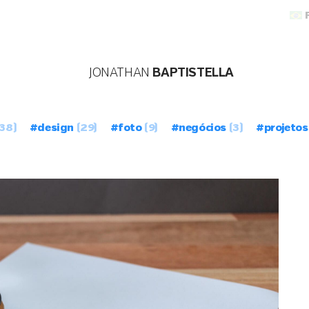
JONATHAN
BAPTISTELLA
38)
#design
(29)
#foto
(9)
#negócios
(3)
#projetos