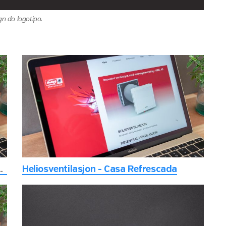
n do logotipo.
tos e mantendo a história inerente
Heliosventilasjon - Casa Refrescada