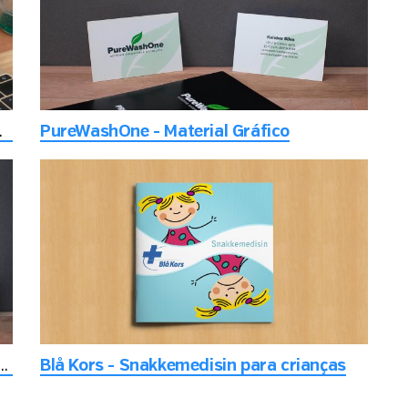
ua melhor forma
PureWashOne - Material Gráfico
isita com design clean e de classe alta
Blå Kors - Snakkemedisin para crianças