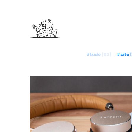
#tudo
(82)
#site
(