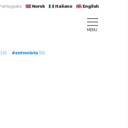
Português
Norsk
Italiano
English
MENU
(3)
#entrevista
(5)