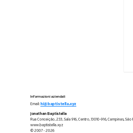
Informazioni aziendali
Email:
hi@baptistella.xyz
Jonathan Baptistella
Rua Conceição, 233, Sala 916, Centro, 13010-916, Campinas, São P
www.baptistella.xyz
© 2007 - 2026