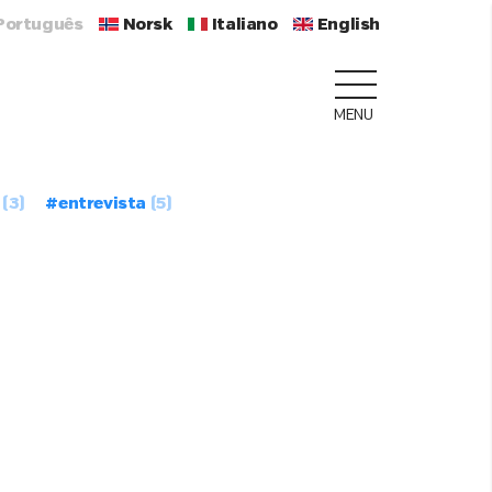
Português
Norsk
Italiano
English
MENU
(3)
#entrevista
(5)