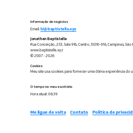
Informação de negócios
Email:
hi@baptistella.xyz
Jonathan Baptistella
Rua Conceição, 233, Sala 916, Centro, 13010-916, Campinas, São P
www.baptistella.xyz
© 2007 - 2026
Cookies
Meu site usa cookies para fornecer uma ótima experiência do usu
O tempo no meu escritório
Hora atual:
06:39
Me ligue de volta
Contato
Política de privaci