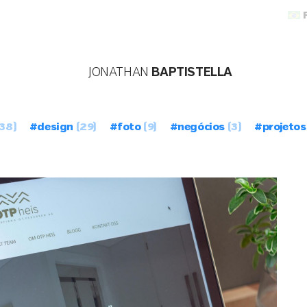
JONATHAN
BAPTISTELLA
38)
#design
(29)
#foto
(9)
#negócios
(3)
#projetos