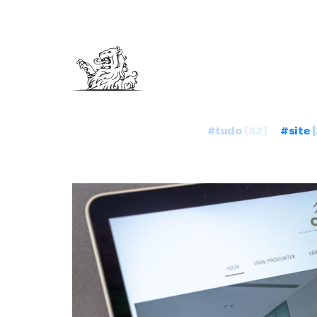
#tudo
(82)
#site
(